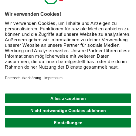
Friendly Captcha
Ich möchte auf mich
zugeschnittene E-Mail-Werbung
(inklusive den Newsletter) von hagebau erhalten. Ich
bin mit der
Nutzung meiner personenbezogenen
Daten durch hagebau
, die E-Mail-Werbung, die
Analyse meines E-Mail-Umgangs sowie die
Zusammenführung und Analyse meiner Kaufdaten,
Coupons und Kartenvorteile umfasst, einverstanden.
Mein Einverständnis kann ich jederzeit widerrufen.
Nach Bestätigung meines Einverständnisses erhalte
ich einen
10 € Willkommensgutschein
*.
Bitte beachte auch unsere
Datenschutzhinweise
.