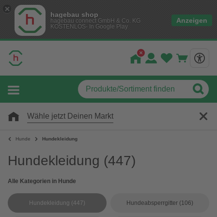
hagebau shop
Anzeigen
hagebau connect GmbH & Co. KG
KOSTENLOS- In Google Play
Wähle jetzt Deinen Markt
Hunde
Hundekleidung
Hundekleidung
(447)
Alle Kategorien in Hunde
Hundekleidung
(447)
Hundeabsperrgitter
(106)