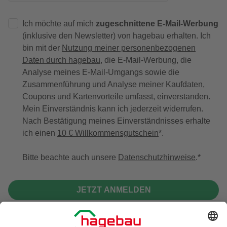
Ich möchte auf mich
zugeschnittene E-Mail-Werbung
(inklusive den Newsletter) von hagebau erhalten. Ich
bin mit der
Nutzung meiner personenbezogenen
Daten durch hagebau
, die E-Mail-Werbung, die
Analyse meines E-Mail-Umgangs sowie die
Zusammenführung und Analyse meiner Kaufdaten,
Coupons und Kartenvorteile umfasst, einverstanden.
Mein Einverständnis kann ich jederzeit widerrufen.
Nach Bestätigung meines Einverständnisses erhalte
ich einen
10 € Willkommensgutschein
*.
Bitte beachte auch unsere
Datenschutzhinweise
.
JETZT ANMELDEN