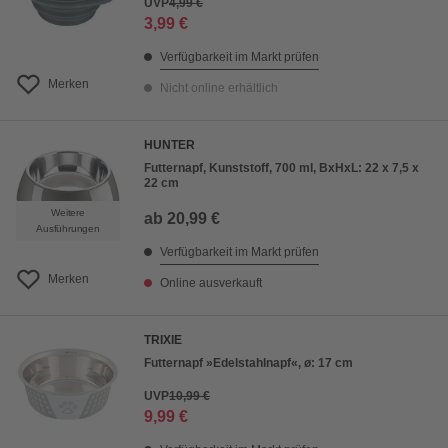
UVP
4,99 €
3,99 €
Verfügbarkeit im Markt prüfen
Merken
Nicht online erhältlich
HUNTER
Futternapf, Kunststoff, 700 ml, BxHxL: 22 x 7,5 x
22 cm
Weitere
ab
20,99 €
Ausführungen
Verfügbarkeit im Markt prüfen
Merken
Online ausverkauft
TRIXIE
Futternapf »Edelstahlnapf«, ø: 17 cm
UVP
10,99 €
9,99 €