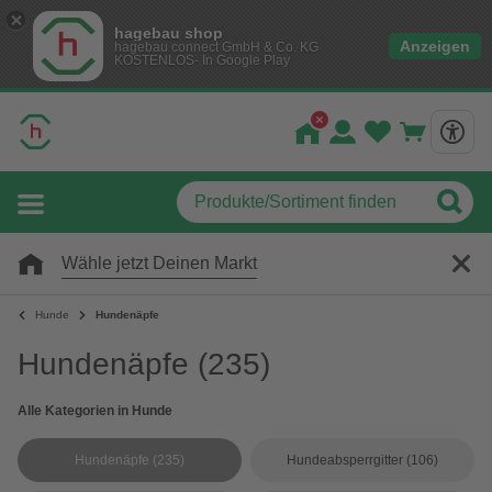
hagebau shop
Anzeigen
hagebau connect GmbH & Co. KG
KOSTENLOS- In Google Play
Wähle jetzt Deinen Markt
Hunde
Hundenäpfe
Hundenäpfe
(235)
Alle Kategorien in Hunde
Hundenäpfe
(235)
Hundeabsperrgitter
(106)