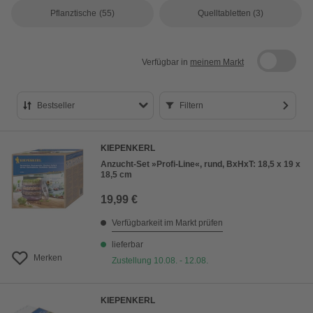
Pflanztische
(55)
Quelltabletten
(3)
Verfügbar in
meinem Markt
Bestseller
Filtern
Bestseller
KIEPENKERL
Preis aufsteigend
Anzucht-Set »Profi-Line«, rund, BxHxT: 18,5 x 19 x
18,5 cm
Preis absteigend
19,99 €
Bewertung
Verfügbarkeit im Markt prüfen
lieferbar
Merken
Zustellung 10.08. - 12.08.
KIEPENKERL