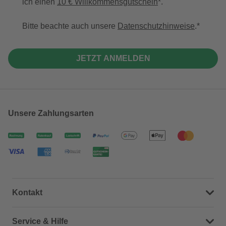
ich einen
10 € Willkommensgutschein
*.
Bitte beachte auch unsere
Datenschutzhinweise
.
JETZT ANMELDEN
Unsere Zahlungsarten
Kontakt
Dein Kontakt zu uns
Service & Hilfe