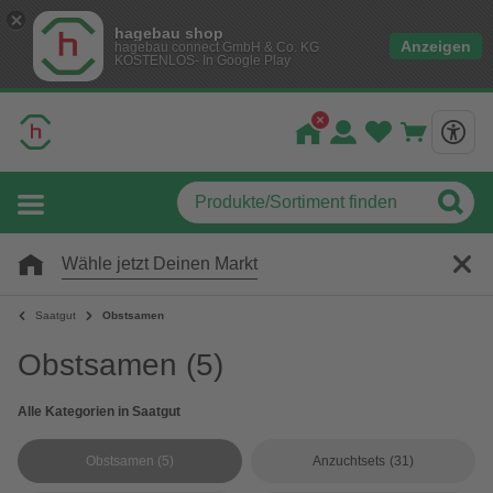
hagebau shop
Anzeigen
hagebau connect GmbH & Co. KG
KOSTENLOS- In Google Play
Wähle jetzt Deinen Markt
Saatgut
Obstsamen
Obstsamen
(5)
Alle Kategorien in Saatgut
Obstsamen
(5)
Anzuchtsets
(31)