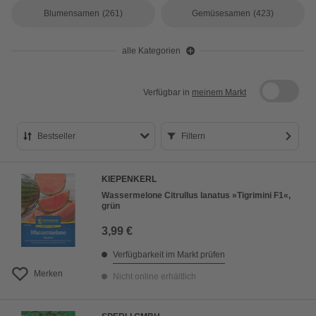
Blumensamen
(261)
Gemüsesamen
(423)
alle Kategorien
Verfügbar in
meinem Markt
Bestseller
Filtern
Bestseller
KIEPENKERL
Preis aufsteigend
Wassermelone Citrullus lanatus »Tigrimini F1«,
grün
Preis absteigend
3,99 €
Bewertung
Verfügbarkeit im Markt prüfen
Merken
Nicht online erhältlich