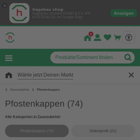
hagebau shop
Anzeigen
hagebau connect GmbH & Co. KG
KOSTENLOS- In Google Play
Wähle jetzt Deinen Markt
Zaunzubehör
Pfostenkappen
Pfostenkappen
(74)
Alle Kategorien in Zaunzubehör
Pfostenkappen
(74)
Dekorprofil
(21)