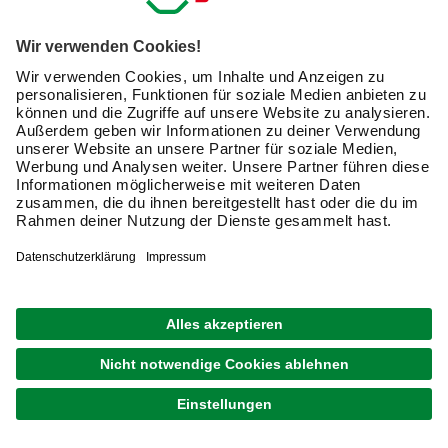
verschiedenen Formen. Meistens bieten die Hersteller
mehreren Varianten für bestimmte Zäune ihrer Marke an.
Deshalb ist es klug, gleich beim Kauf von Pfosten darauf
zu schauen, welche unterschiedlichen Kappen es für sie
gibt. Denn vor den Gestaltungsmöglichkeiten kommt die
richtige Passform: Eine Pfostenkappe sollte kein „Spiel“
haben, sondern richtig gut auf dem oberen Ende Deiner
Pfosten sitzen, egal ob sie eckig, rund oder halbrund sind.
In ihrer Funktion unterscheiden sich die Kappen dagegen
nicht. Also gibt es nur wenige Punkte, die Du im Blick
haben solltest:
Pfostenkappen müssen passen:
Eine Kappe, die
wackelt oder manchmal einfach herunterfällt, ist
schlecht. Größe und Form der Kappe sollten so gut wie
möglich zur Größe und Form der Pfosten passen.
Der Stil muss Dir gefallen:
Gut, Pfostenkappen sind