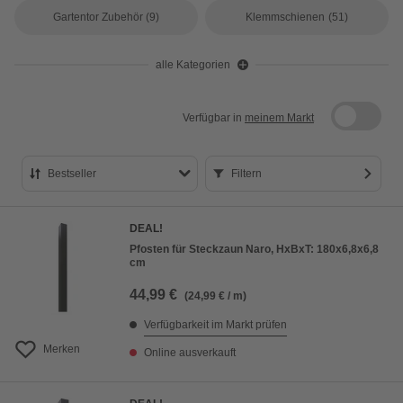
Gartentor Zubehör
(9)
Klemmschienen
(51)
alle Kategorien
Verfügbar in
meinem Markt
Bestseller
Filtern
Bestseller
DEAL!
Preis aufsteigend
Pfosten für Steckzaun Naro, HxBxT: 180x6,8x6,8
cm
Preis absteigend
44,99 €
(24,99 € / m)
Bewertung
Verfügbarkeit im Markt prüfen
Merken
Online ausverkauft