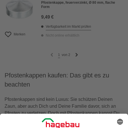
Pfostenkappe, feuerverzinkt, Ø 80 mm, flache
Form
9,49 €
Verfügbarkeit im Markt prüfen
Merken
Nicht online erhältlich
1
von
2
Pfostenkappen kaufen: Das gibt es zu
beachten
Pfostenkappen sind kein Luxus: Sie schützen Deinen
Zaun, aber auch Dich und Deine Familie davor, sich an
Pfosten zu verletzen. Doch mit Pfostenkappen kannst Du
Deinem Zaun auch einen besonderen Stil verleihen. Es
gibt die Abdeckungen in verschiedenen Farben und in