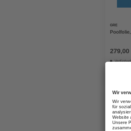
GRE
Poolfolie
279,00
Verfügbark
lieferbar
Zustellung