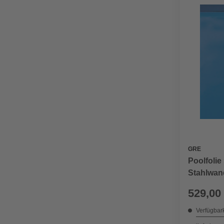
GRE
Poolfolie
Stahlwand
cm
529,00
Verfügbark