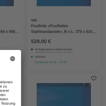
GRE
Poolfolie »Poolfolien
460 x 460
Stahlwandpools«, B x L: 375 x 610
cm
529,00 €
Verfügbarkeit im Markt prüfen
lieferbar
Zustellung 21.08. - 24.08.