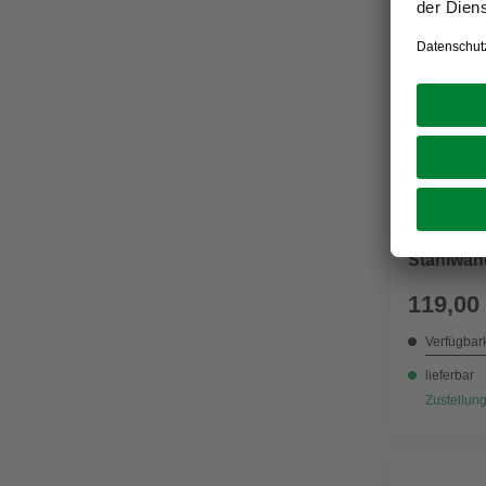
GRE
Poolfolie
Stahlwan
119,00
Verfügbark
lieferbar
Zustellung