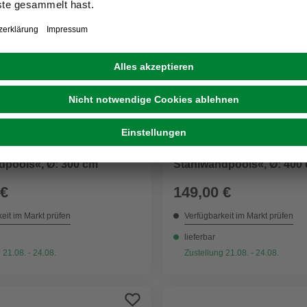
GRE
 »Poolfolien
Poolfolie »Poolfolien
dpools«, Ø: 300 cm
Stahlwandpools«, Ø: 400
 €
149,00 €
eit im Markt prüfen
Verfügbarkeit im Markt prüfen
lieferbar
 21.08. - 24.08.
Zustellung 21.08. - 24.08.