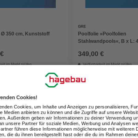
GRE
Poolfolie »Poolfolien
, Ø 350 cm, Kunststoff
Stahlwandpools«, B x L: 
cm
 €
349,00 €
eit im Markt prüfen
Verfügbarkeit im Markt prüfen
lieferbar
 21.08. - 24.08.
Zustellung 21.08. - 24.08.