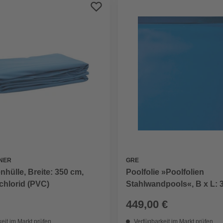
NER
GRE
nhülle, Breite: 350 cm,
Poolfolie »Poolfolien
chlorid (PVC)
Stahlwandpools«, B x L: 
cm
449,00 €
eit im Markt prüfen
Verfügbarkeit im Markt prüfen