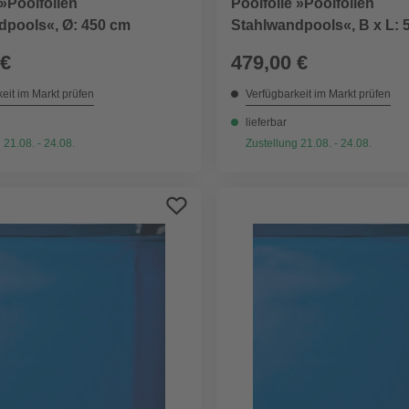
 »Poolfolien
Poolfolie »Poolfolien
dpools«, Ø: 450 cm
Stahlwandpools«, B x L: 
cm
 €
479,00 €
eit im Markt prüfen
Verfügbarkeit im Markt prüfen
lieferbar
 21.08. - 24.08.
Zustellung 21.08. - 24.08.