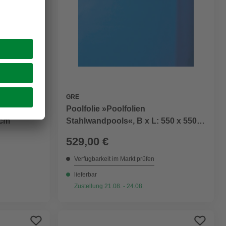
GRE
Poolfolie »Poolfolien
 cm
Stahlwandpools«, B x L: 550 x 550
cm
529,00 €
Verfügbarkeit im Markt prüfen
lieferbar
Zustellung 21.08. - 24.08.