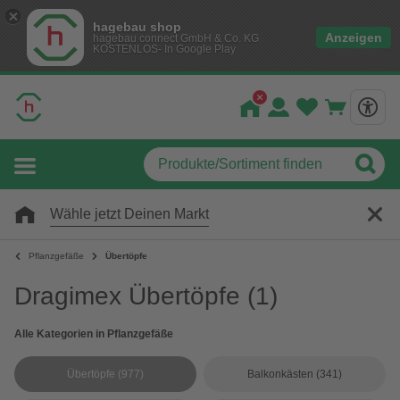
hagebau shop
Anzeigen
hagebau connect GmbH & Co. KG
KOSTENLOS- In Google Play
Wähle jetzt Deinen Markt
Pflanzgefäße
Übertöpfe
Dragimex Übertöpfe
(1)
Alle Kategorien in Pflanzgefäße
Übertöpfe
(977)
Balkonkästen
(341)