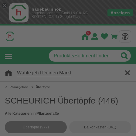
hagebau shop
Anzeigen
hagebau connect GmbH & Co. KG
KOSTENLOS- In Google Play
Wähle jetzt Deinen Markt
Pflanzgefäße
Übertöpfe
SCHEURICH Übertöpfe
(446)
Alle Kategorien in Pflanzgefäße
Übertöpfe
(977)
Balkonkästen
(341)