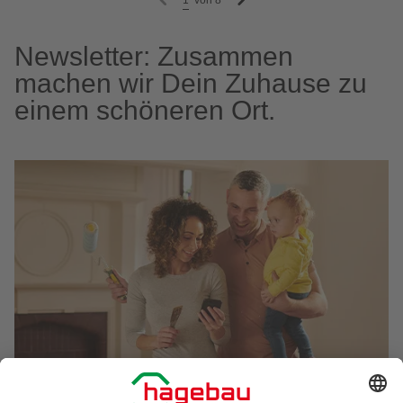
1
von
8
Newsletter: Zusammen
machen wir Dein Zuhause zu
einem schöneren Ort.