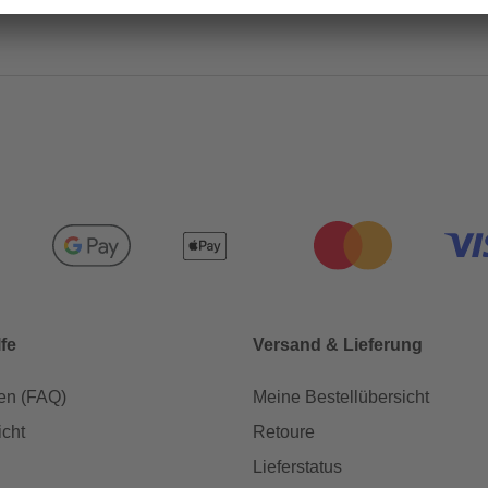
lfe
Versand & Lieferung
en (FAQ)
Meine Bestellübersicht
icht
Retoure
Lieferstatus