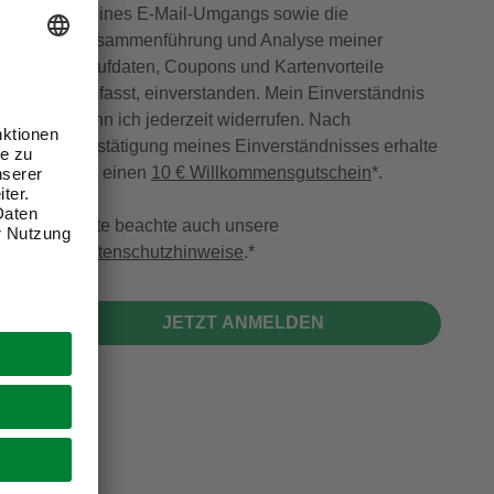
meines E-Mail-Umgangs sowie die
Zusammenführung und Analyse meiner
Kaufdaten, Coupons und Kartenvorteile
umfasst, einverstanden. Mein Einverständnis
kann ich jederzeit widerrufen. Nach
Bestätigung meines Einverständnisses erhalte
ich einen
10 € Willkommensgutschein
*.
Bitte beachte auch unsere
Datenschutzhinweise
.
JETZT ANMELDEN