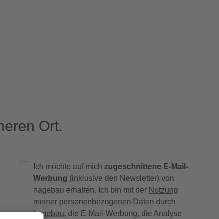
eren Ort.
Ich möchte auf mich
zugeschnittene E-Mail-
Werbung
(inklusive den Newsletter) von
hagebau erhalten. Ich bin mit der
Nutzung
meiner personenbezogenen Daten durch
hagebau
, die E-Mail-Werbung, die Analyse