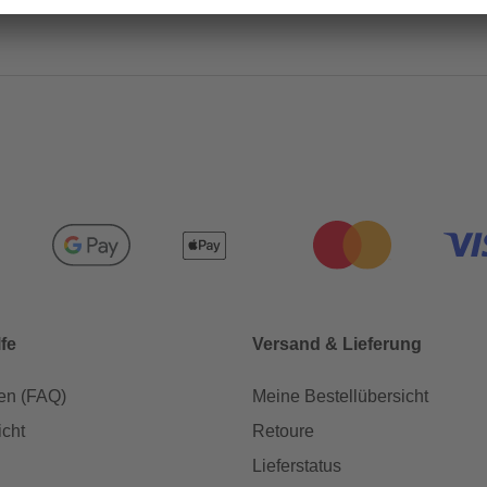
lfe
Versand & Lieferung
en (FAQ)
Meine Bestellübersicht
icht
Retoure
Lieferstatus