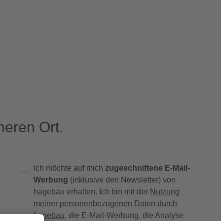
eren Ort.
Ich möchte auf mich
zugeschnittene E-Mail-
Werbung
(inklusive den Newsletter) von
hagebau erhalten. Ich bin mit der
Nutzung
meiner personenbezogenen Daten durch
hagebau
, die E-Mail-Werbung, die Analyse