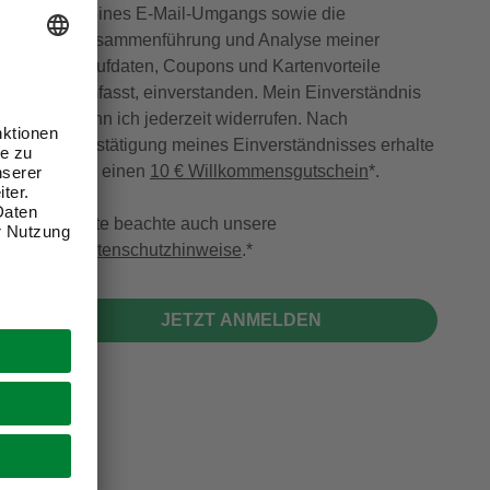
meines E-Mail-Umgangs sowie die
Zusammenführung und Analyse meiner
Kaufdaten, Coupons und Kartenvorteile
umfasst, einverstanden. Mein Einverständnis
kann ich jederzeit widerrufen. Nach
Bestätigung meines Einverständnisses erhalte
ich einen
10 € Willkommensgutschein
*.
Bitte beachte auch unsere
Datenschutzhinweise
.
JETZT ANMELDEN