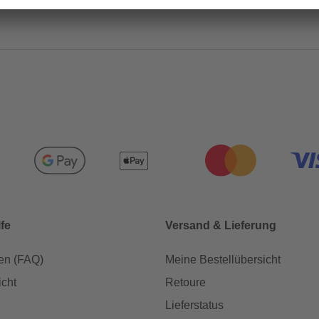
lfe
Versand & Lieferung
en (FAQ)
Meine Bestellübersicht
icht
Retoure
Lieferstatus