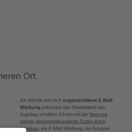
eren Ort.
Ich möchte auf mich
zugeschnittene E-Mail-
Werbung
(inklusive den Newsletter) von
hagebau erhalten. Ich bin mit der
Nutzung
meiner personenbezogenen Daten durch
hagebau
, die E-Mail-Werbung, die Analyse