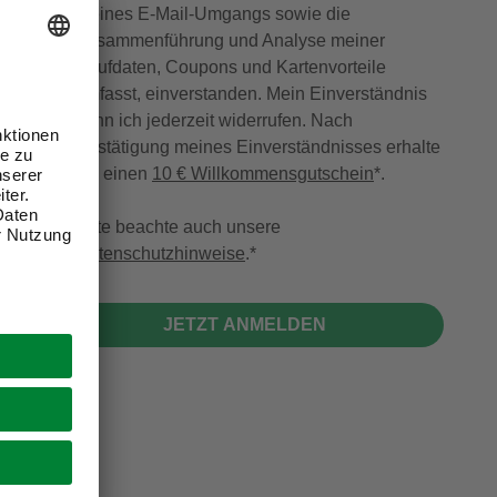
meines E-Mail-Umgangs sowie die
Zusammenführung und Analyse meiner
Kaufdaten, Coupons und Kartenvorteile
umfasst, einverstanden. Mein Einverständnis
kann ich jederzeit widerrufen. Nach
Bestätigung meines Einverständnisses erhalte
ich einen
10 € Willkommensgutschein
*.
Bitte beachte auch unsere
Datenschutzhinweise
.
JETZT ANMELDEN