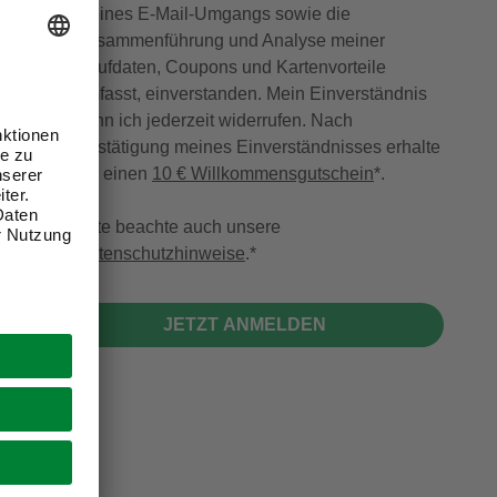
meines E-Mail-Umgangs sowie die
Zusammenführung und Analyse meiner
Kaufdaten, Coupons und Kartenvorteile
umfasst, einverstanden. Mein Einverständnis
kann ich jederzeit widerrufen. Nach
Bestätigung meines Einverständnisses erhalte
ich einen
10 € Willkommensgutschein
*.
Bitte beachte auch unsere
Datenschutzhinweise
.
JETZT ANMELDEN