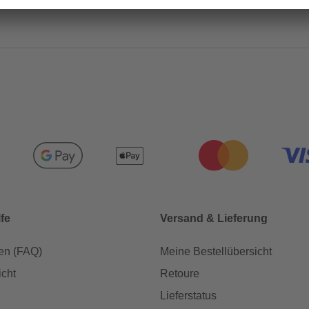
lfe
Versand & Lieferung
en (FAQ)
Meine Bestellübersicht
icht
Retoure
Lieferstatus