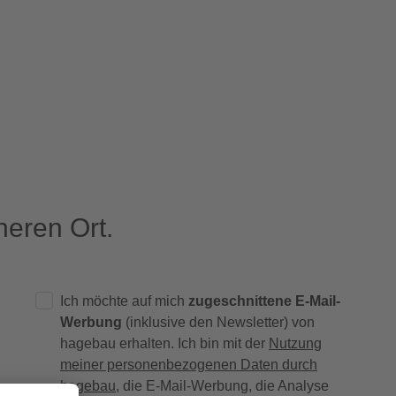
eren Ort.
Ich möchte auf mich
zugeschnittene E-Mail-
Werbung
(inklusive den Newsletter) von
hagebau erhalten. Ich bin mit der
Nutzung
meiner personenbezogenen Daten durch
hagebau
, die E-Mail-Werbung, die Analyse