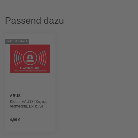
Passend dazu
PASST DAZU
ABUS
Kleber »AU1323«, rot,
rechteckig, BxH: 7,4
x5,25 cm
4,99 €