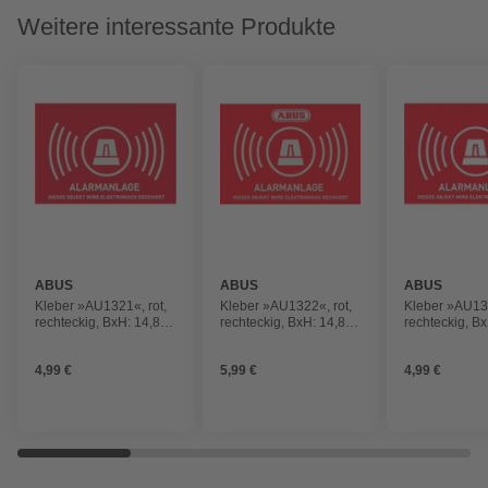
Weitere interessante Produkte
ABUS
ABUS
ABUS
Kleber »AU1321«, rot,
Kleber »AU1322«, rot,
Kleber »AU132
rechteckig, BxH: 14,8
rechteckig, BxH: 14,8
rechteckig, Bx
x10,5 cm
x10,5 cm
x5,25 cm
4,99 €
5,99 €
4,99 €