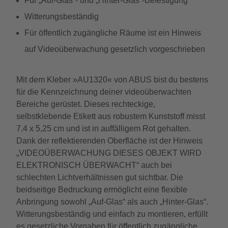
Für „Auf-Glas“- und „Hinter-Glas“-Befestigung
Witterungsbeständig
Für öffentlich zugängliche Räume ist ein Hinweis
auf Videoüberwachung gesetzlich vorgeschrieben
Mit dem Kleber »AU1320« von ABUS bist du bestens
für die Kennzeichnung deiner videoüberwachten
Bereiche gerüstet. Dieses rechteckige,
selbstklebende Etikett aus robustem Kunststoff misst
7,4 x 5,25 cm und ist in auffälligem Rot gehalten.
Dank der reflektierenden Oberfläche ist der Hinweis
„VIDEOÜBERWACHUNG DIESES OBJEKT WIRD
ELEKTRONISCH ÜBERWACHT“ auch bei
schlechten Lichtverhältnissen gut sichtbar. Die
beidseitige Bedruckung ermöglicht eine flexible
Anbringung sowohl „Auf-Glas“ als auch „Hinter-Glas“.
Witterungsbeständig und einfach zu montieren, erfüllt
es gesetzliche Vorgaben für öffentlich zugängliche