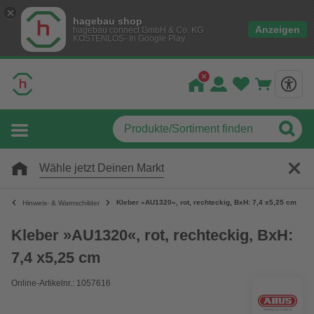
hagebau shop
Anzeigen
hagebau connect GmbH & Co. KG
KOSTENLOS- In Google Play
Wähle jetzt Deinen Markt
Kleber »AU1320«, rot, rechteckig, BxH: 7,4 x5,25 cm
Hinweis- & Warnschilder
Kleber »AU1320«, rot, rechteckig, BxH:
7,4 x5,25 cm
Online-Artikelnr.: 1057616