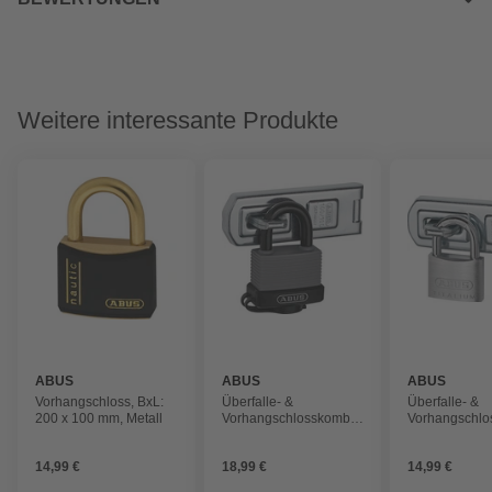
Weitere interessante Produkte
ABUS
ABUS
ABUS
Vorhangschloss, BxL:
Überfalle- &
Überfalle- &
200 x 100 mm, Metall
Vorhangschlosskombi,
Vorhangschlo
BxL: 200 x 100 mm,
BxL: 200 x 1
Metall
Metall
14,99 €
18,99 €
14,99 €