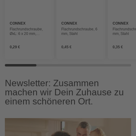
CONNEX
CONNEX
CONNEX
Flachrundschraube,
Flachrundschraube, 6
Flachrundsch
ØxL: 6 x 20 mm,
mm, Stahl
mm, Stahl
Verzinkt
0,29 €
0,45 €
0,35 €
Newsletter: Zusammen
machen wir Dein Zuhause zu
einem schöneren Ort.