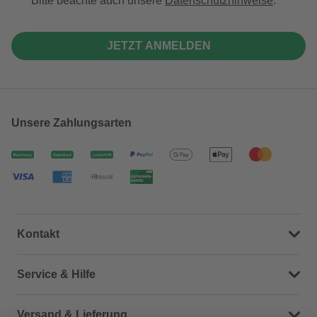
Bitte beachte auch unsere
Datenschutzhinweise
.
JETZT ANMELDEN
Unsere Zahlungsarten
Kontakt
Dein Kontakt zu uns
Service & Hilfe
Häufige Fragen (FAQ)
Versand & Lieferung