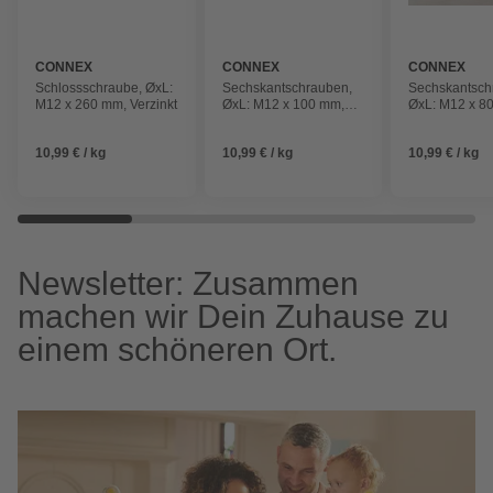
CONNEX
CONNEX
CONNEX
Schlossschraube, ØxL:
Sechskantschrauben,
Sechskantsch
M12 x 260 mm, Verzinkt
ØxL: M12 x 100 mm,
ØxL: M12 x 8
Verzinkt
Verzinkt
10,99 € / kg
10,99 € / kg
10,99 € / kg
Newsletter: Zusammen
machen wir Dein Zuhause zu
einem schöneren Ort.