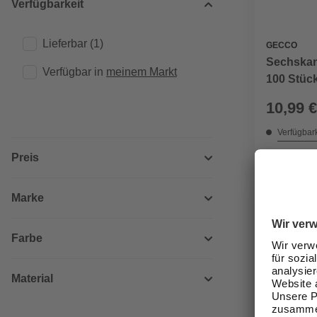
Verfügbarkeit
Lieferbar
(1)
GECCO
Sechskan
Verfügbar in 
meinem Markt
100 Stüc
10,99 €
Verfügbark
Nicht onli
Preis
Marke
Farbe
Material