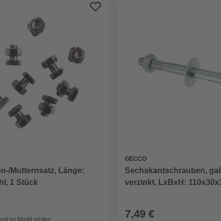
GECCO
n-/Mutternsatz, Länge:
Sechskantschrauben, ga
l, 1 Stück
verzinkt, LxBxH: 110x30x
Mutter und Scheibe
7,49 €
eit im Markt prüfen