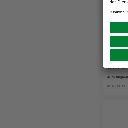
GECCO
Sechskan
mm, Verzi
6,29 €
Verfügbark
Nicht onli