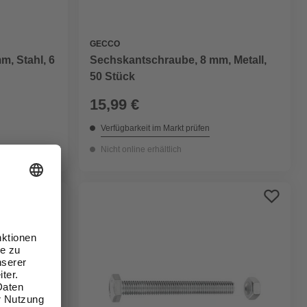
GECCO
, Stahl, 6
Sechskantschraube, 8 mm, Metall,
50 Stück
15,99 €
Verfügbarkeit im Markt prüfen
Nicht online erhältlich