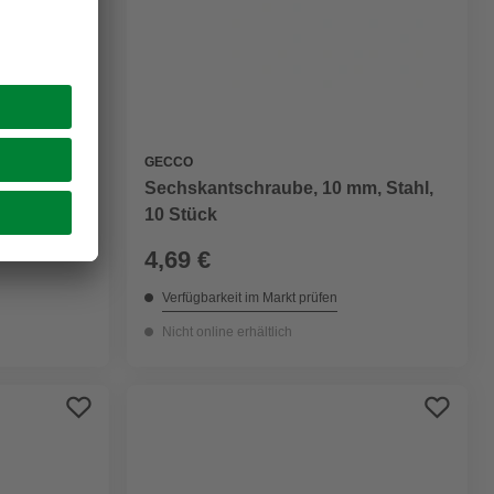
GECCO
 Metall,
Sechskantschraube, 10 mm, Stahl,
10 Stück
4,69 €
Verfügbarkeit im Markt prüfen
Nicht online erhältlich