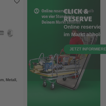
CLICK &
RESERVE
Online reserviere
im Markt abholen
JETZT INFORMIER
, Metall,