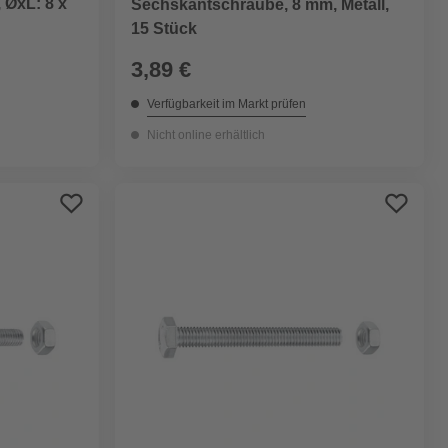
 ØxL: 8 x
Sechskantschraube, 8 mm, Metall,
15 Stück
3,89 €
Verfügbarkeit im Markt prüfen
Nicht online erhältlich