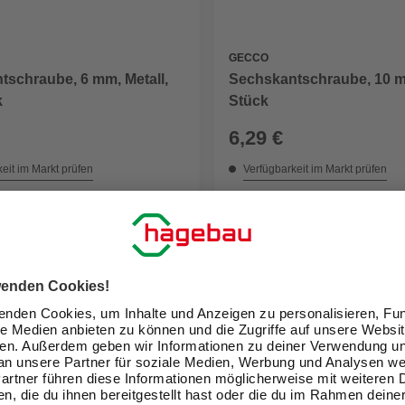
GECCO
tschraube, 6 mm, Metall,
Sechskantschraube, 10 mm
k
Stück
6,29 €
eit im Markt prüfen
Verfügbarkeit im Markt prüfen
ne erhältlich
Nicht online erhältlich