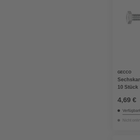
GECCO
Sechskan
10 Stück
4,69 €
Verfügbark
Nicht onli