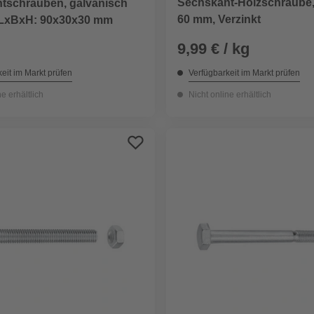
Sechskant-Holzschraube,
tschrauben, galvanisch
60 mm, Verzinkt
, LxBxH: 90x30x30 mm
9,99 € / kg
eit im Markt prüfen
Verfügbarkeit im Markt prüfen
ne erhältlich
Nicht online erhältlich