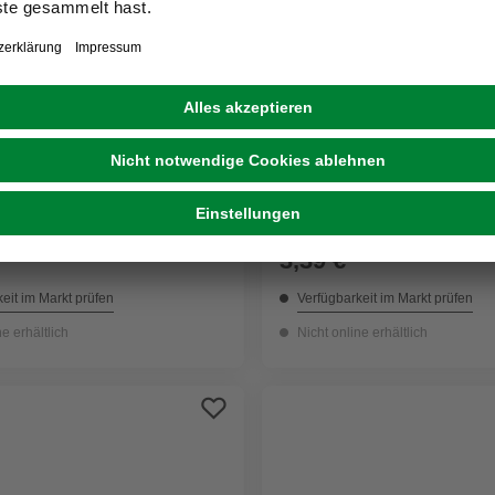
GECCO
tschrauben, ØxL: M6 x 80
Sechskantschraube, 6 mm,
nkt, 15 Stück
10 Stück
3,39 €
eit im Markt prüfen
Verfügbarkeit im Markt prüfen
ne erhältlich
Nicht online erhältlich