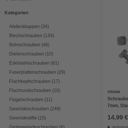
Kategorien
Abdeckkappen
(34)
Blechschrauben
(134)
Bohrschrauben
(46)
Dielenschrauben
(10)
Edelstahlschrauben
(61)
Faserplattenschrauben
(29)
Flachkopfschrauben
(17)
Flachrundschrauben
(16)
VITAVIA
Schraube
Flügelschrauben
(11)
7mm, Stah
Gewindeschrauben
(249)
14,99 €
Gewindestifte
(15)
Grobgewindeschrauben
(6)
Verfügbark