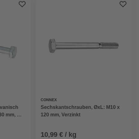
Preis aufsteigend
Preis absteigend
Bewertung
CONNEX
Sechskantschrauben, ØxL: M10 x
lvanisch
120 mm, Verzinkt
30 mm, mit
10,99 € / kg