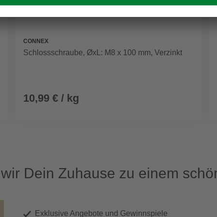
CONNEX
Schlossschraube, ØxL: M8 x 100 mm, Verzinkt
10,99 € / kg
ir Dein Zuhause zu einem schön
Exklusive Angebote und Gewinnspiele