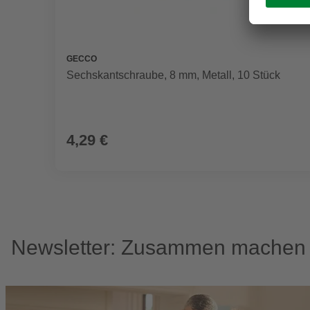
GECCO
Sechskantschraube, 8 mm, Metall, 10 Stück
4,29 €
Newsletter: Zusammen machen w