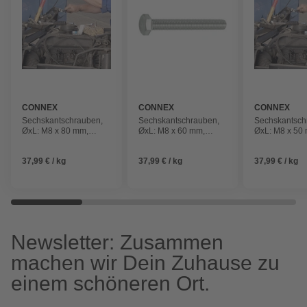
CONNEX
CONNEX
CONNEX
Sechskantschrauben,
Sechskantschrauben,
Sechskantsch
ØxL: M8 x 80 mm,
ØxL: M8 x 60 mm,
ØxL: M8 x 50
rostfreier Edelstahl A2
rostfreier Edelstahl A2
rostfreier Ede
37,99 € / kg
37,99 € / kg
37,99 € / kg
Newsletter: Zusammen
machen wir Dein Zuhause zu
einem schöneren Ort.