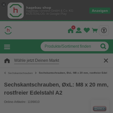
hagebau shop
Anzeigen
hagebau connect GmbH & Co. KG
KOSTENLOS- In Google Play
Wähle jetzt Deinen Markt
Sechskantschrauben, ØxL: M8 x 20 mm, rostfreier Edelstah
Sechskantschrauben
Sechskantschrauben, ØxL: M8 x 20 mm,
rostfreier Edelstahl A2
Online-Artikelnr.: 1199810