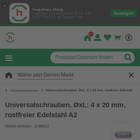
hagebau shop
Anzeigen
hagebau connect GmbH & Co. KG
KOSTENLOS- In Google Play
Wähle jetzt Deinen Markt
Universalschrauben, ØxL: 4 x 20 mm, rostfreier Edelstahl A2
Universalschrauben
Universalschrauben, ØxL: 4 x 20 mm,
rostfreier Edelstahl A2
Online-Artikelnr.: 1198012