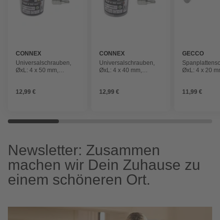
CONNEX
CONNEX
GECCO
Universalschrauben,
Universalschrauben,
Spanplattens
ØxL: 4 x 50 mm,
ØxL: 4 x 40 mm,
ØxL: 4 x 20 m
rostfreier Edelstahl A2
rostfreier Edelstahl A2
rostfreier Ede
150 St.
12,99 €
12,99 €
11,99 €
Newsletter: Zusammen
machen wir Dein Zuhause zu
einem schöneren Ort.