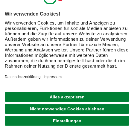
Kunststoff oder leichten Metallen wie Aluminium einsetzen
kannst. Lies hier mehr über die Typen und
Anwendungsmöglichkeiten von Universalschrauben.
Für welche Befestigungen setze ich
Universalschrauben ein?
Du hast die Wahl: Entweder stellst Du für Deine diversen
Bau- und Heimwerkerprojekte ein umfassendes
Schraubensortiment zusammen. Das bedeutet den
häufigen Kauf der passenden Schraubenart bei zeitgleich
abnehmendem Platz im Hobbykeller.
Die Alternative sind
Universalschrauben, die Du für
unterschiedliche Materialien und Einsatzzwecke
nutzen
kannst.