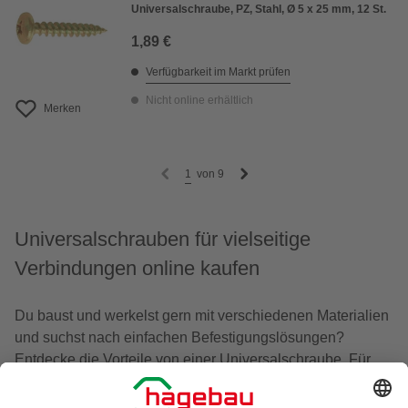
Universalschraube, PZ, Stahl, Ø 5 x 25 mm, 12 St.
1,89 €
Verfügbarkeit im Markt prüfen
Nicht online erhältlich
Merken
1
von
9
Universalschrauben für vielseitige
Verbindungen online kaufen
Du baust und werkelst gern mit verschiedenen Materialien
und suchst nach einfachen Befestigungslösungen?
Entdecke die Vorteile von einer Universalschraube. Für
viele Arbeiten rund um Haus und Hobby sind dies
vielseitige Verbindungen, die Du flexibel für Holz,