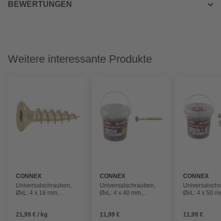
BEWERTUNGEN
Weitere interessante Produkte
CONNEX
CONNEX
CONNEX
Universalschrauben,
Universalschrauben,
Universalsch
ØxL: 4 x 16 mm,
ØxL: 4 x 40 mm,
ØxL: 4 x 50 m
verzinkter Stahl
verzinkter Stahl
verzinkter Sta
21,99 € / kg
11,99 €
11,99 €