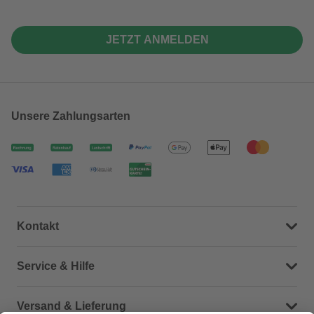
JETZT ANMELDEN
Unsere Zahlungsarten
Kontakt
Dein Kontakt zu uns
Service & Hilfe
Häufige Fragen (FAQ)
Versand & Lieferung