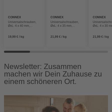
CONNEX
CONNEX
CONNEX
Universalschrauben,
Universalschrauben,
Universalsch
ØxL: 4 x 40 mm,
ØxL: 4 x 35 mm,
ØxL: 4 x 30 m
Verzinkt
Verzinkt
Verzinkt
19,99 € / kg
21,99 € / kg
21,99 € / kg
Newsletter: Zusammen
machen wir Dein Zuhause zu
einem schöneren Ort.