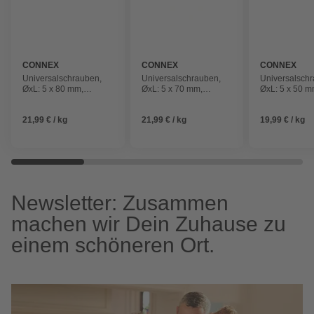
CONNEX
CONNEX
CONNEX
Universalschrauben,
Universalschrauben,
Universalsch
ØxL: 5 x 80 mm,
ØxL: 5 x 70 mm,
ØxL: 5 x 50 m
Verzinkt
Verzinkt
Verzinkt
21,99 € / kg
21,99 € / kg
19,99 € / kg
Newsletter: Zusammen
machen wir Dein Zuhause zu
einem schöneren Ort.