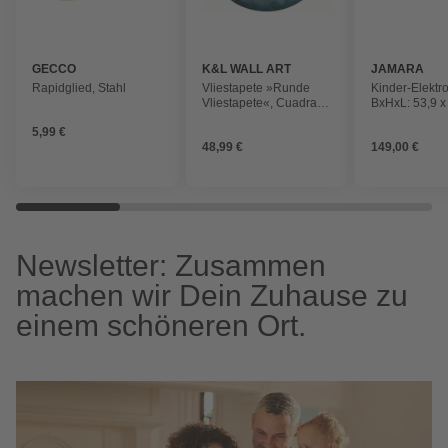
GECCO
K&L WALL ART
JAMARA
Rapidglied, Stahl
Vliestapete »Runde
Kinder-Elektro
Vliestapete«, Cuadrado
BxHxL: 53,9 x
Wolken Bergspitze,
cm, Ab 3 Jahr
5,99 €
mehrfarbig, matt
48,99 €
149,00 €
Newsletter: Zusammen
machen wir Dein Zuhause zu
einem schöneren Ort.