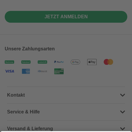
JETZT ANMELDEN
Unsere Zahlungsarten
Kontakt
Dein Kontakt zu uns
Service & Hilfe
Häufige Fragen (FAQ)
Versand & Lieferung