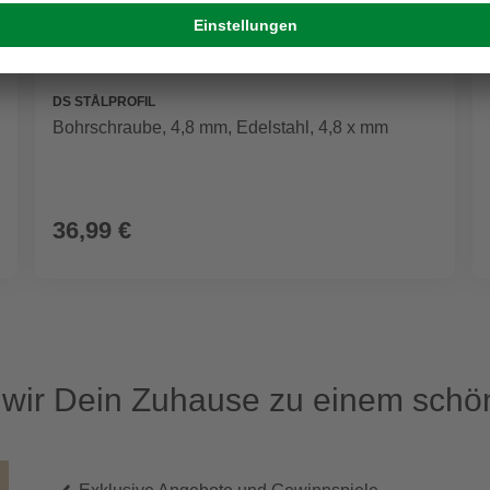
DS STÅLPROFIL
Bohrschraube, 4,8 mm, Edelstahl, 4,8 x mm
36,99 €
ir Dein Zuhause zu einem schön