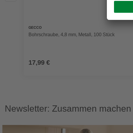
GECCO
Bohrschraube, 4,8 mm, Metall, 100 Stück
17,99 €
Newsletter: Zusammen machen w