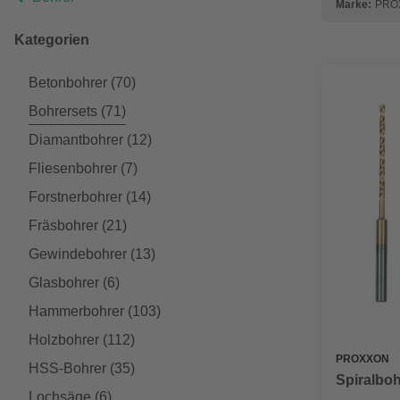
Marke:
PRO
Kategorien
Betonbohrer
(70)
Bohrersets
(71)
Diamantbohrer
(12)
Fliesenbohrer
(7)
Forstnerbohrer
(14)
Fräsbohrer
(21)
Gewindebohrer
(13)
Glasbohrer
(6)
Hammerbohrer
(103)
Holzbohrer
(112)
PROXXON
HSS-Bohrer
(35)
Spiralboh
Lochsäge
(6)