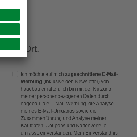
eren Ort.
Ich möchte auf mich
zugeschnittene E-Mail-
Werbung
(inklusive den Newsletter) von
hagebau erhalten. Ich bin mit der
Nutzung
meiner personenbezogenen Daten durch
hagebau
, die E-Mail-Werbung, die Analyse
meines E-Mail-Umgangs sowie die
Zusammenführung und Analyse meiner
Kaufdaten, Coupons und Kartenvorteile
umfasst, einverstanden. Mein Einverständnis