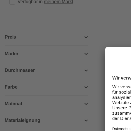
Verfügbar in 
meinem Markt
Preis
Marke
Durchmesser
Farbe
Material
Materialeignung