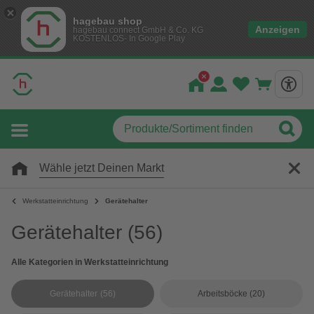
hagebau shop
Anzeigen
hagebau connect GmbH & Co. KG
KOSTENLOS- In Google Play
Wähle jetzt Deinen Markt
Werkstatteinrichtung
Gerätehalter
Gerätehalter
(56)
Alle Kategorien in Werkstatteinrichtung
Gerätehalter
(56)
Arbeitsböcke
(20)