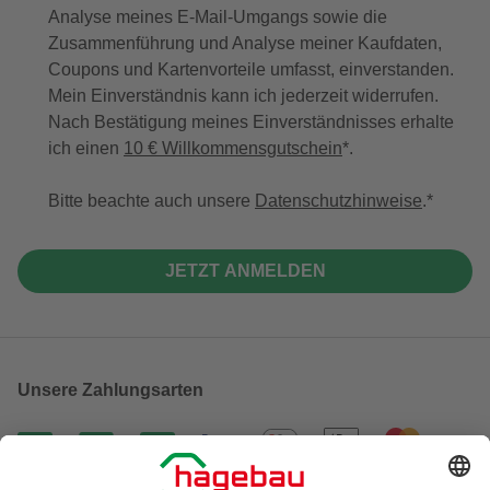
Analyse meines E-Mail-Umgangs sowie die
Zusammenführung und Analyse meiner Kaufdaten,
Coupons und Kartenvorteile umfasst, einverstanden.
Mein Einverständnis kann ich jederzeit widerrufen.
Nach Bestätigung meines Einverständnisses erhalte
ich einen
10 € Willkommensgutschein
*.
Bitte beachte auch unsere
Datenschutzhinweise
.
JETZT ANMELDEN
Unsere Zahlungsarten