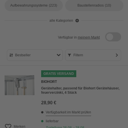
Aufbewahrungssysteme
(223)
Baustellenradios
(10)
alle Kategorien
Verfügbar in
meinem Markt
Bestseller
Filtern
Bestseller
GRATIS VERSAND
Preis aufsteigend
BIOHORT
Preis absteigend
Gerätehalter, passend für Biohort Gerätehäuser,
feuerverzinkt, 4 Stück
Bewertung
28,90 €
Verfügbarkeit im Markt prüfen
lieferbar
Merken
Zustellung 26.08. - 28.08.