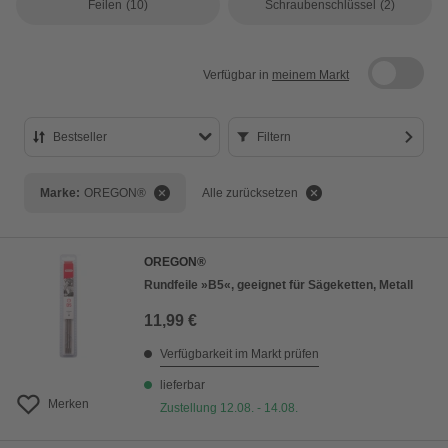
Feilen
(10)
Schraubenschlüssel
(2)
Verfügbar in
meinem Markt
Bestseller
Filtern
Bestseller
Marke:
OREGON®
Alle zurücksetzen
Preis aufsteigend
Preis absteigend
OREGON®
Bewertung
Rundfeile »B5«, geeignet für Sägeketten, Metall
11,99 €
Verfügbarkeit im Markt prüfen
lieferbar
Merken
Zustellung 12.08. - 14.08.