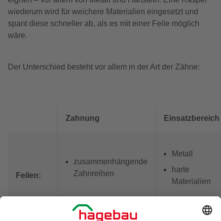
wiederum wird für weichere Materialien eingesetzt und
spant diese schneller ab, als es mit einer Feile möglich
wäre.
Der Unterschied besteht vor allem in der Art der Zähne:
Zahnung
Einsatzbereich
Metall
zusammenhängende
harte
Zahnreihen
Feilen:
Materialien