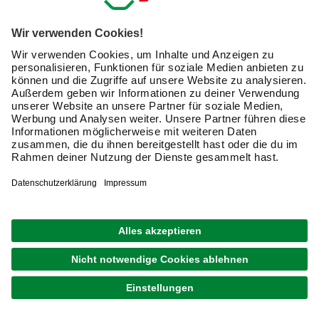
Holz
weiche
einzelne
Materialien
Raspelhiebe
wie z. B.
Raspeln:
punktuelle Zähne
Speckstein
oder
Kunststoff
Die erste Frage, die Sie sich vor dem Kauf also stellen
müssen: Welches Material möchten Sie bearbeiten?
Tipp:
Feilen können Sie meist auch für die
Holzbearbeitung einsetzen. Raspeln hingegen sind für die