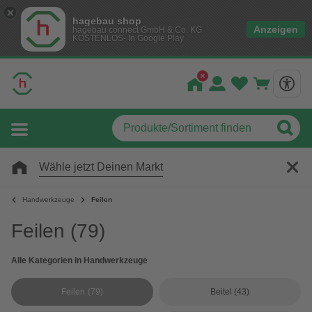
hagebau shop
Anzeigen
hagebau connect GmbH & Co. KG
KOSTENLOS- In Google Play
Wähle jetzt Deinen Markt
Handwerkzeuge
Feilen
Feilen
(79)
Alle Kategorien in Handwerkzeuge
Feilen
(79)
Beitel
(43)