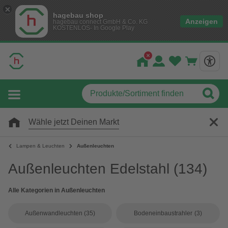
hagebau shop
Anzeigen
hagebau connect GmbH & Co. KG
KOSTENLOS- In Google Play
Wähle jetzt Deinen Markt
Lampen & Leuchten
Außenleuchten
Außenleuchten Edelstahl
(134)
Alle Kategorien in Außenleuchten
Außenwandleuchten
(35)
Bodeneinbaustrahler
(3)