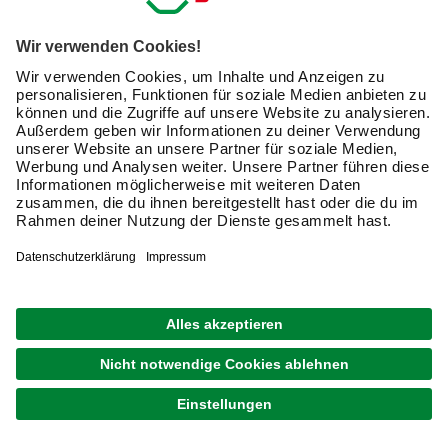
kleine LEDs. Du befestigst die Streifen per
Klebeverbindung überall im Haus oder der Wohnung und
lässt Deiner Fantasie freien Lauf. Die Bänder verändern
auf Knopfdruck oder via Smartphone-App die Farben,
lassen sich kürzen, kombinieren und auf vielfache Weise
verwenden. So hast Du maximalen Spielraum bei der
Gestaltung.
Deko-Ideen zum Ausprobieren
Die flexiblen LED-Bänder sind in verschiedenen Längen
und Farben erhältlich und regen die Kreativität sofort an.
Die filigranen Bänder lassen sich präzise in fast jede Form
bringen. Begrüße zum Beispiel Gäste mit einem LED-
Schriftzug an der Wand, den Du selbst gestaltest. Ist das
Band lang genug, lassen sich ganze
Wörter in
Schreibschrift
mit nur einem Strip anbringen. Hier stellst
Du Dein Talent bei der Gestaltung von Licht-Dekorationen