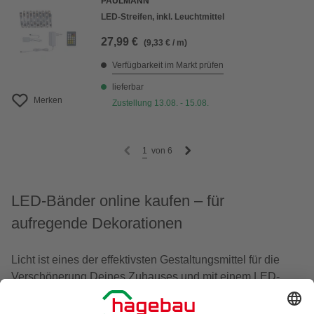
PAULMANN
LED-Streifen, inkl. Leuchtmittel
27,99 €
(9,33 € / m)
Verfügbarkeit im Markt prüfen
lieferbar
Merken
Zustellung 13.08. - 15.08.
1
von
6
LED-Bänder online kaufen – für
aufregende Dekorationen
Licht ist eines der effektivsten Gestaltungsmittel für die
Verschönerung Deines Zuhauses und mit einem LED-
Band so vielseitig wie nie: Auf einem flachen Streifen
verteilt, befinden sich auf einem LED-Band zahlreiche