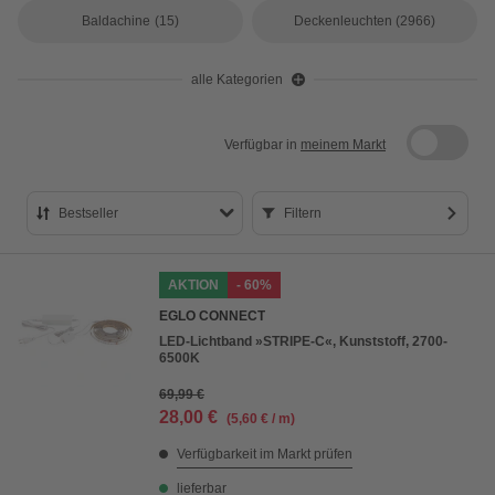
Baldachine
(15)
Deckenleuchten
(2966)
alle Kategorien
Verfügbar in
meinem Markt
Bestseller
Filtern
Bestseller
AKTION
- 60%
Preis aufsteigend
EGLO CONNECT
Preis absteigend
LED-Lichtband »STRIPE-C«, Kunststoff, 2700-
6500K
Bewertung
69,99 €
28,00 €
(5,60 € / m)
Verfügbarkeit im Markt prüfen
lieferbar