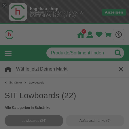
hagebau shop
Anzeigen
hagebau connect GmbH & Co. KG
KOSTENLOS- In Google Play
Wähle jetzt Deinen Markt
Schränke
Lowboards
SIT Lowboards
(22)
Alle Kategorien in Schränke
Lowboards
(34)
Aufsatzschränke
(9)