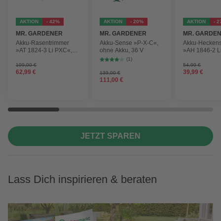
AKTION
- 42%
AKTION
- 20%
AKTION
- 
MR. GARDENER
MR. GARDENER
MR. GARDE
Akku-Rasentrimmer
Akku-Sense »P-X-C«,
Akku-Hecken
»AT 1824-3 Li PXC«,
ohne Akku, 36 V
»AH 1846-2 L
inkl. 2x Akku
ohne Akku
(1)
109,00 €
54,99 €
62,99 €
39,99 €
139,00 €
111,00 €
JETZT SPAREN
Lass Dich inspirieren & beraten