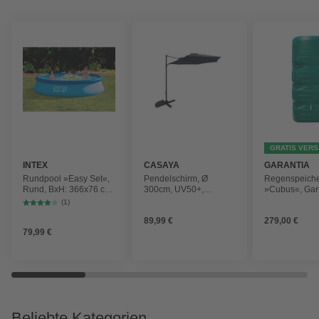
GRATIS VER
INTEX
CASAYA
GARANTIA
Rundpool »Easy Set«,
Pendelschirm, Ø
Regenspeich
Rund, BxH: 366x76 cm,
300cm, UV50+,
»Cubus«, Gar
blau
Alu/Stahl, anthrazit
Fassungsver
(1)
1000 l
89,99 €
279,00 €
79,99 €
Beliebte Kategorien