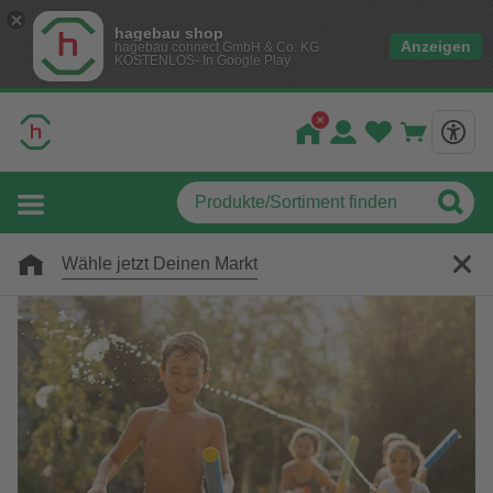
hagebau shop
Anzeigen
hagebau connect GmbH & Co. KG
KOSTENLOS- In Google Play
Wähle jetzt Deinen Markt