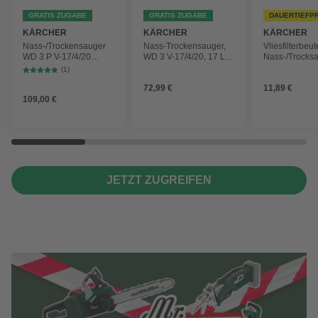
GRATIS ZUGABE
GRATIS ZUGABE
DAUERTIEFP
KÄRCHER
KÄRCHER
KÄRCHER
Nass-/Trockensauger
Nass-Trockensauger,
Vliesfilterbeut
WD 3 P V-17/4/20
WD 3 V-17/4/20, 17 L,
Nass-/Trocks
Workshop mit
1000 W
2 Plus, WD 3,
(1)
Gerätesteckdose, 17-
Battery und 
72,99 €
11,89 €
Liter-Kunststoffbehälter
4 Stück
109,00 €
JETZT ZUGREIFEN