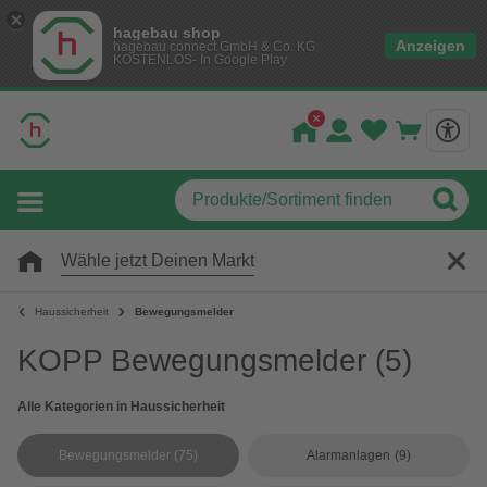
hagebau shop
Anzeigen
hagebau connect GmbH & Co. KG
KOSTENLOS- In Google Play
Wähle jetzt Deinen Markt
Haussicherheit
Bewegungsmelder
KOPP Bewegungsmelder
(5)
Alle Kategorien in Haussicherheit
Bewegungsmelder
(75)
Alarmanlagen
(9)