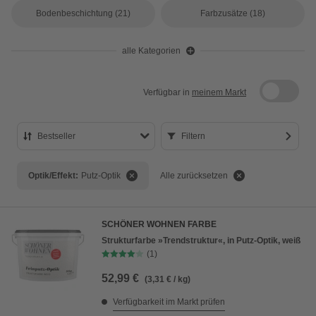
Bodenbeschichtung
(21)
Farbzusätze
(18)
alle Kategorien
Verfügbar in
meinem Markt
Bestseller
Filtern
Bestseller
Optik/Effekt:
Putz-Optik
Alle zurücksetzen
Preis aufsteigend
Preis absteigend
SCHÖNER WOHNEN FARBE
Bewertung
Strukturfarbe »Trendstruktur«, in Putz-Optik, weiß
(1)
52,99 €
(3,31 € / kg)
Verfügbarkeit im Markt prüfen