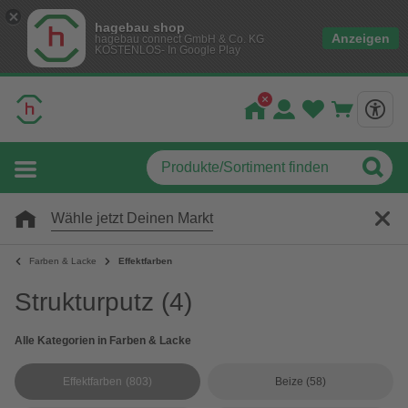
hagebau shop
Anzeigen
hagebau connect GmbH & Co. KG
KOSTENLOS- In Google Play
Wähle jetzt Deinen Markt
Farben & Lacke
Effektfarben
Strukturputz
(4)
Alle Kategorien in Farben & Lacke
Effektfarben
(803)
Beize
(58)