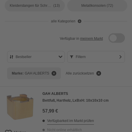
Kleiderstangen für Schränke
(13)
Metallkonsolen
(72)
alle Kategorien
Verfügbar in
meinem Markt
Bestseller
Filtern
Bestseller
Marke:
GAH ALBERTS
Alle zurücksetzen
Preis aufsteigend
Preis absteigend
GAH ALBERTS
Bewertung
Bettfuß, Hartholz, LxBxH: 10x10x10 cm
57,99 €
Verfügbarkeit im Markt prüfen
Nicht online erhältlich