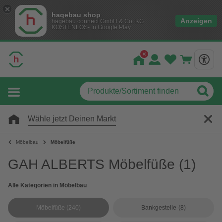
hagebau shop
Anzeigen
hagebau connect GmbH & Co. KG
KOSTENLOS- In Google Play
Wähle jetzt Deinen Markt
Möbelbau
Möbelfüße
GAH ALBERTS Möbelfüße
(1)
Alle Kategorien in Möbelbau
Möbelfüße
(240)
Bankgestelle
(8)