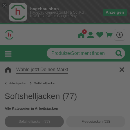
hagebau shop
Anzeigen
hagebau connect GmbH & Co. KG
KOSTENLOS- In Google Play
Wähle jetzt Deinen Markt
Arbeitsjacken
Softshelljacken
Softshelljacken
(77)
Alle Kategorien in Arbeitsjacken
Softshelljacken
(77)
Fleecejacken
(23)