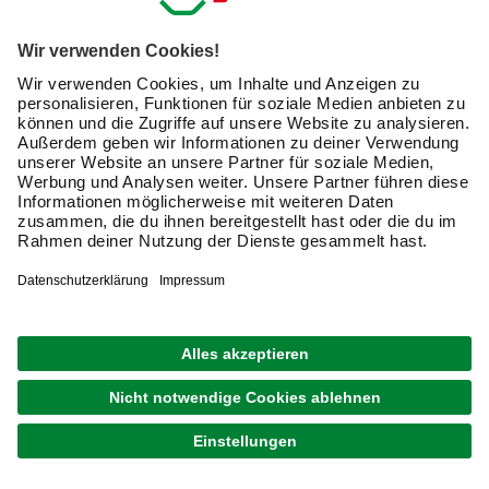
Material
Eigenschaften
Anwendungsber
Leicht,
Innen- und
Aluminium
korrosionsbeständig,
Außenbereich,
eloxierbar
Fassaden
Rostfrei, hygienisch,
Küchen, Bäder,
Edelstahl
langlebig
Außenbereiche
Flexibel,
Innenbereich,
Kunststoff
kostengünstig, farbig
Fliesenverlegung
Investiere in qualitativ hochwertige Winkelprofile und
profitiere von einer dauerhaften Lösung für Deine
Bauprojekte. Mit der richtigen Auswahl bei hagebau
sicherst Du Dir professionelle Ergebnisse und