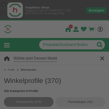
hagebau shop
Anzeigen
hagebau connect GmbH & Co. KG
KOSTENLOS- In Google Play
Wähle jetzt Deinen Markt
Profile
Winkelprofile
Winkelprofile
(370)
Alle Kategorien in Profile
Winkelprofile
(370)
Flachstangen
(43)