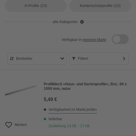
H-Profile
(23)
Kantenschutzprofile
(15)
alle Kategorien
Verfügbar in
meinem Markt
Bestseller
Filtern
Bestseller
Preis aufsteigend
Profilblech »Haus- und Gartenprofile«, BxL: 60 x
1000 mm, natur
Preis absteigend
5,49 €
Bewertung
Verfügbarkeit im Markt prüfen
lieferbar
Merken
Zustellung 14.08. - 17.08.