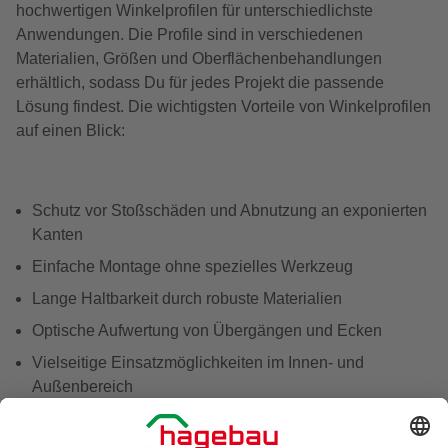
hochwertigen Winkelprofilen für unterschiedlichste
Anwendungen. Die Profile sind in verschiedenen
Materialien, Größen und Oberflächenbehandlungen
erhältlich, sodass Du für jedes Projekt die passende
Lösung findest. Die wichtigsten Vorteile von Winkelprofilen
auf einen Blick:
Schutz vor Stoßschäden und Abnutzung an exponierten
Kanten
Einfache Montage ohne spezielles Werkzeug
Lange Haltbarkeit durch robuste Materialien
Optische Aufwertung von Übergängen und Ecken
Vielseitige Einsatzmöglichkeiten im Innen- und
Außenbereich