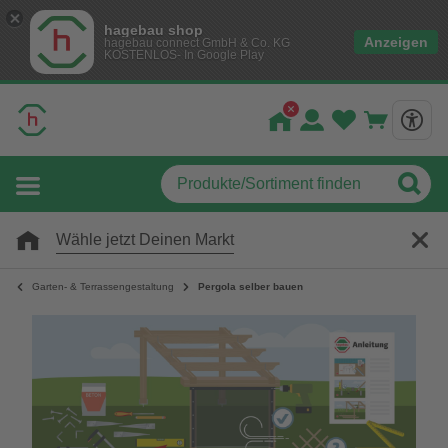
hagebau shop
Anzeigen
hagebau connect GmbH & Co. KG
KOSTENLOS- In Google Play
Wähle jetzt Deinen Markt
Garten- & Terrassengestaltung
Pergola selber bauen