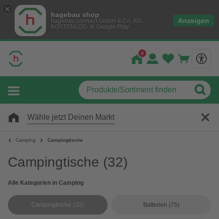
hagebau shop
Anzeigen
hagebau connect GmbH & Co. KG
KOSTENLOS- In Google Play
Wähle jetzt Deinen Markt
Camping
Campingtische
Campingtische
(32)
Alle Kategorien in Camping
Campingtische
(32)
Batterien
(75)