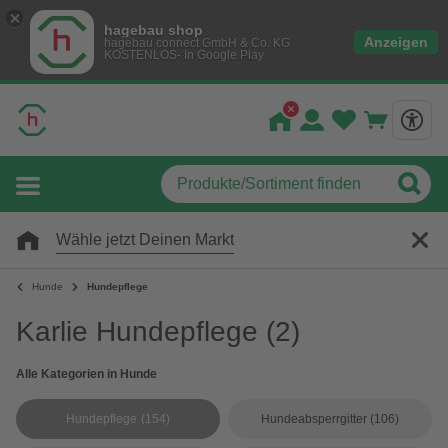
hagebau shop
Anzeigen
hagebau connect GmbH & Co. KG
KOSTENLOS- In Google Play
Wähle jetzt Deinen Markt
Hunde
Hundepflege
Karlie Hundepflege
(2)
Alle Kategorien in Hunde
Hundepflege
(154)
Hundeabsperrgitter
(106)