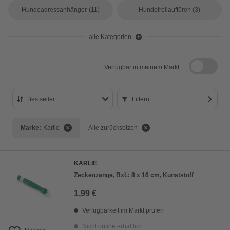
Hundeadressanhänger
(11)
Hundefreilauftüren
(3)
alle Kategorien
Verfügbar in
meinem Markt
Bestseller
Filtern
Bestseller
Marke:
Karlie
Alle zurücksetzen
Preis aufsteigend
Preis absteigend
KARLIE
Bewertung
Zeckenzange, BxL: 8 x 16 cm, Kunststoff
1,99 €
Verfügbarkeit im Markt prüfen
Nicht online erhältlich