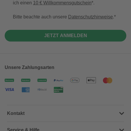
ich einen
10 € Willkommensgutschein
*.
Bitte beachte auch unsere
Datenschutzhinweise
.
JETZT ANMELDEN
Unsere Zahlungsarten
Kontakt
Dein Kontakt zu uns
Service & Hilfe