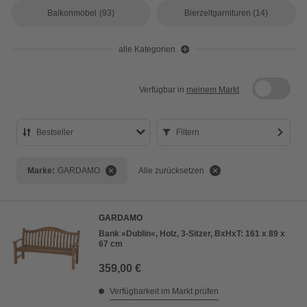
Balkonmöbel
(93)
Bierzeltgarnituren
(14)
alle Kategorien
Verfügbar in
meinem Markt
Bestseller
Filtern
Bestseller
Marke:
GARDAMO
Alle zurücksetzen
Preis aufsteigend
Preis absteigend
GARDAMO
Bewertung
Bank »Dublin«, Holz, 3-Sitzer, BxHxT: 161 x 89 x
67 cm
359,00 €
Verfügbarkeit im Markt prüfen