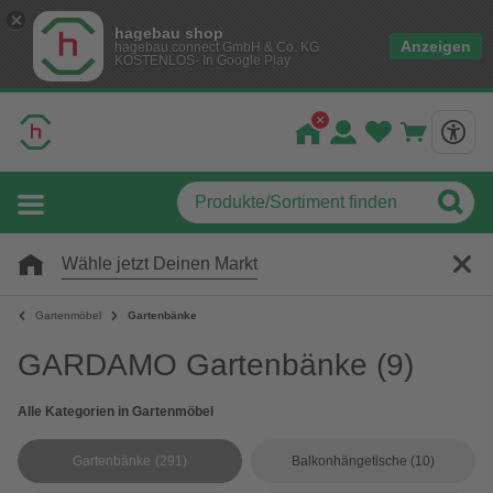
hagebau shop
Anzeigen
hagebau connect GmbH & Co. KG
KOSTENLOS- In Google Play
Wähle jetzt Deinen Markt
Gartenmöbel
Gartenbänke
GARDAMO Gartenbänke
(9)
Alle Kategorien in Gartenmöbel
Gartenbänke
(291)
Balkonhängetische
(10)