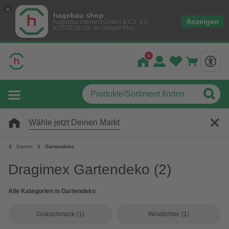
hagebau shop
Anzeigen
hagebau connect GmbH & Co. KG
KOSTENLOS- In Google Play
Wähle jetzt Deinen Markt
Garten
Gartendeko
Dragimex Gartendeko
(2)
Alle Kategorien in Gartendeko
Grabschmuck
(1)
Windlichter
(1)