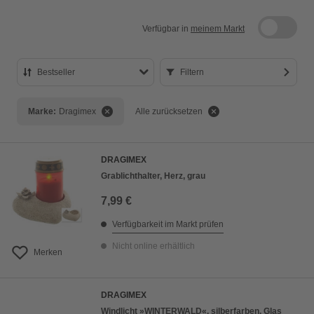
Verfügbar in
meinem Markt
Bestseller
Filtern
Bestseller
Marke:
Dragimex
Alle zurücksetzen
Preis aufsteigend
Preis absteigend
DRAGIMEX
Bewertung
Grablichthalter, Herz, grau
7,99 €
Verfügbarkeit im Markt prüfen
Nicht online erhältlich
Merken
DRAGIMEX
Windlicht »WINTERWALD«, silberfarben, Glas