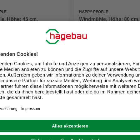
PLE
HAPPY PEOPLE
e, Höhe: 45 cm,
Windmühle, Höhe: 80 cm,
f, bunt
Kunststoff, bunt
6,99 €
eit im Markt prüfen
Verfügbarkeit im Markt prüfen
ne erhältlich
Nicht online erhältlich
1
ir Dein Zuhause zu einem schön