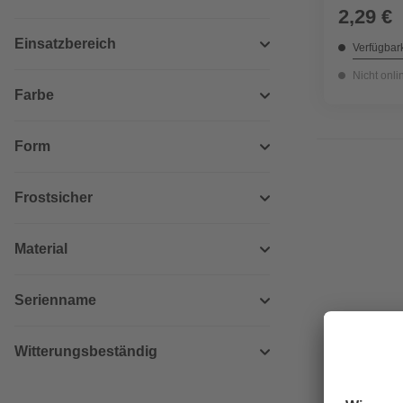
2,29 €
Einsatzbereich
Verfügbark
Nicht onli
Farbe
Form
Frostsicher
Material
Serienname
Witterungsbeständig