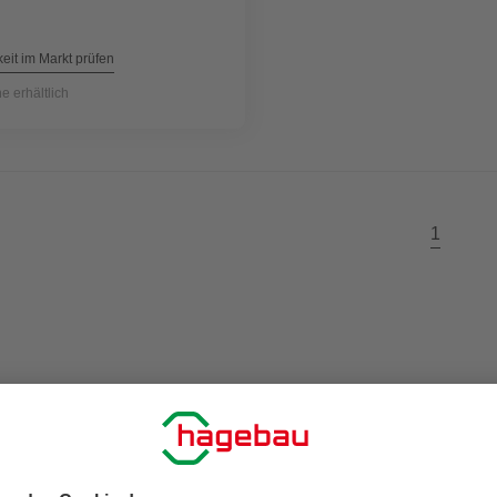
eit im Markt prüfen
ne erhältlich
1