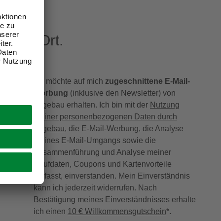
eren Ort.
Ich möchte auf mich
zugeschnittene E-Mail-
Werbung
(inklusive den Newsletter) von
hagebau erhalten. Ich bin mit der
Nutzung
meiner personenbezogenen Daten durch
hagebau
, die E-Mail-Werbung, die Analyse
meines E-Mail-Umgangs sowie die
Zusammenführung und Analyse meiner
Kaufdaten, Coupons und Kartenvorteile
umfasst, einverstanden. Mein Einverständnis
kann ich jederzeit widerrufen. Nach
Bestätigung meines Einverständnisses erhalte
ich einen
10 € Willkommensgutschein
*.