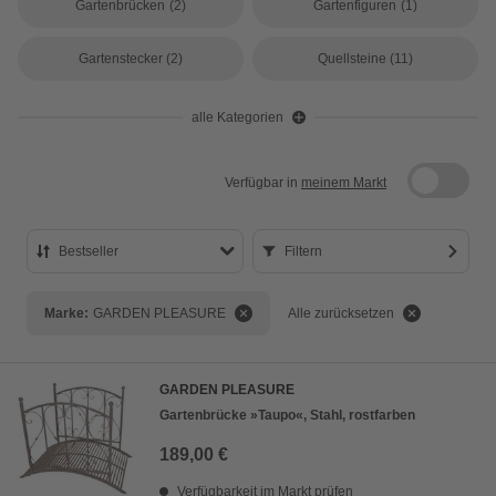
Gartenbrücken
(2)
Gartenfiguren
(1)
Gartenstecker
(2)
Quellsteine
(11)
alle Kategorien
Verfügbar in
meinem Markt
Bestseller
Filtern
Bestseller
Marke:
GARDEN PLEASURE
Alle zurücksetzen
Preis aufsteigend
Preis absteigend
GARDEN PLEASURE
Bewertung
Gartenbrücke »Taupo«, Stahl, rostfarben
189,00 €
Verfügbarkeit im Markt prüfen