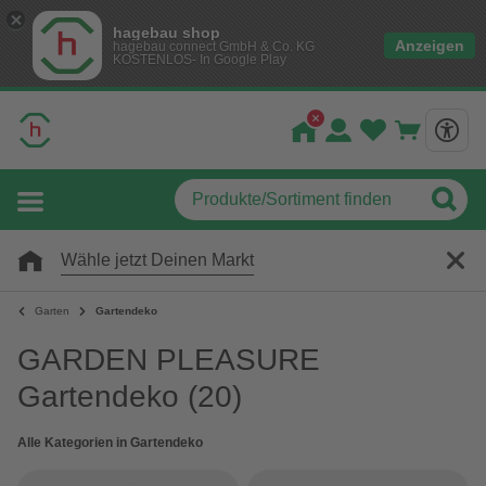
hagebau shop
Anzeigen
hagebau connect GmbH & Co. KG
KOSTENLOS- In Google Play
Wähle jetzt Deinen Markt
Garten
Gartendeko
GARDEN PLEASURE
Gartendeko
(20)
Alle Kategorien in Gartendeko