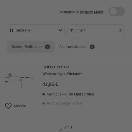
Verfügbar in
meinem Markt
Bestseller
Filtern
Bestseller
Marke:
Seilflechter
Alle zurücksetzen
Preis aufsteigend
Preis absteigend
SEILFLECHTER
Bewertung
Windanzeiger, Edelstahl
42,95 €
Verfügbarkeit im Markt prüfen
Nicht online erhältlich
Merken
1
von
1