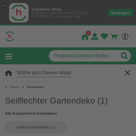
hagebau shop
Anzeigen
hagebau connect GmbH & Co. KG
KOSTENLOS- In Google Play
Wähle jetzt Deinen Markt
Garten
Gartendeko
Seilflechter Gartendeko
(1)
Alle Kategorien in Gartendeko
weitere Gartendeko
(1)