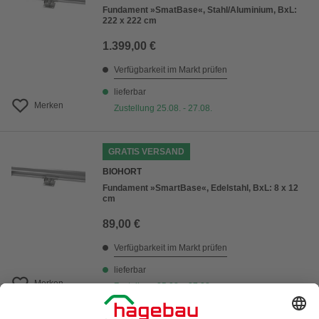
Fundament »SmatBase«, Stahl/Aluminium, BxL:
222 x 222 cm
1.399,00 €
Verfügbarkeit im Markt prüfen
lieferbar
Merken
Zustellung 25.08. - 27.08.
GRATIS VERSAND
BIOHORT
Fundament »SmartBase«, Edelstahl, BxL: 8 x 12
cm
89,00 €
Verfügbarkeit im Markt prüfen
lieferbar
Merken
Zustellung 25.08. - 27.08.