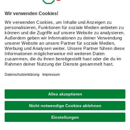
GRATIS VERSAND
BIOHORT
Fundament »SmatBase«, Stahl/Aluminium, BxL:
252 x 172 cm
1.349,00 €
Verfügbarkeit im Markt prüfen
lieferbar
Merken
Zustellung 25.08. - 27.08.
GRATIS VERSAND
BIOHORT
Fundament »SmatBase«, Stahl/Aluminium, BxL:
172 x 172 cm
999,00 €
Verfügbarkeit im Markt prüfen
lieferbar