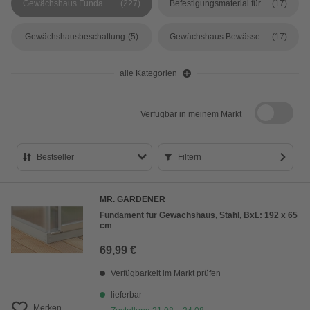
Gewächshaus Fundamente
(227)
Befestigungsmaterial für Gewächshäuser
(17)
Gewächshausbeschattung
(5)
Gewächshaus Bewässerung
(17)
alle Kategorien
Verfügbar in
meinem Markt
Bestseller
Filtern
Bestseller
MR. GARDENER
Preis aufsteigend
Fundament für Gewächshaus, Stahl, BxL: 192 x 65
cm
Preis absteigend
69,99 €
Bewertung
Verfügbarkeit im Markt prüfen
lieferbar
Merken