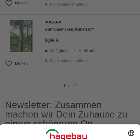
Merken
Nicht online erhältlich
JULIANA
Aufhängehaken, Kunststoff
9,99 €
Verfügbarkeit im Markt prüfen
Nicht online erhältlich
Merken
1
von
1
Newsletter: Zusammen
machen wir Dein Zuhause zu
einem schöneren Ort.